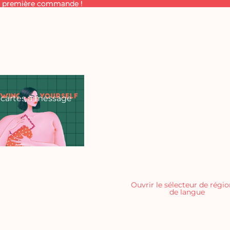
 ta première commande !
a première commande !
 cartes à message
Ouvrir le sélecteur de régio
de langue