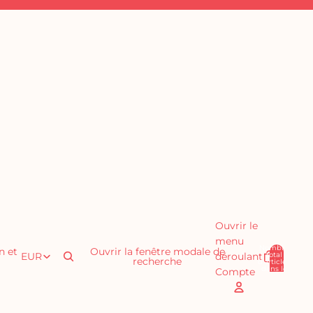
Ouvrir le
menu
Nombre
n et
Ouvrir la fenêtre modale de
total
EUR
déroulant
recherche
d’articles
0
dans le
Compte
panier: 0