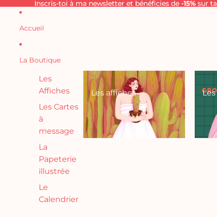
Ignorer et passer au contenu
Inscris-toi à ma newsletter et bénéficies de
Inscris-toi à ma newsletter et bénéficies de -15% sur
-15%
sur t
Accueil
La Boutique
Les
Affiches
Les affiches
Les
Les Cartes
à
message
La
Papeterie
illustrée
Le
Calendrier