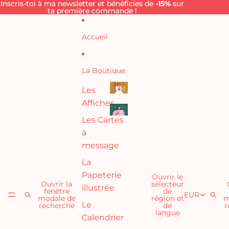
Ignorer et passer au contenu
Inscris-toi à ma newsletter et bénéficies de
Inscris-toi à ma newsletter et bénéficies de -15% sur
-15%
sur
ta première commande !
ta première commande !
Accueil
La Boutique
Les
Affiches
Les
affiches
Les Cartes
Les
à
cartes à
message
message
La
Papeterie
Ouvrir le
Ouvrir la
sélecteur
illustrée
fenêtre
de
EUR
modale de
région et
m
Le
recherche
de
r
langue
Calendrier