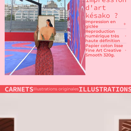
d'art
késako ?
Impression en
giclée
Reproduction
numérique très
haute définition
Papier coton lisse
Fine Art Creative
Smooth 320g.
CARNETS
ILLUSTRATION
Illustrations originales