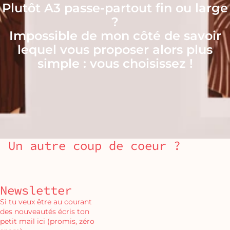
Plutôt A3 passe-partout fin ou large
?
Impossible de mon côté de savoir
lequel vous proposer alors plus
simple : vous choisissez !
Un autre coup de coeur ?
Newsletter
Si tu veux être au courant
des nouveautés écris ton
petit mail ici (promis, zéro