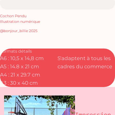
Cochon Pendu
Illustration numérique
@bonjour_billie 2025
Formats détails
A6 : 10,5 x 14,8 cm
S'adaptent à tous les
A5 : 14.8 x 21 cm
cadres du commerce
A4 : 21 x 29.7 cm
A3 : 30 x 40 cm
Impression